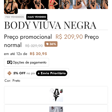
752 VENDIDOS
MAIS VENDIDO
BODY VIÚVA NEGRA
Preço promocional
R$ 209,90
Preço
normal
36%
R$ 329,90
em até 12x de
R$ 20,95
Opções de pagamento
5% OFF
no pix
+ Envio Prioritário
Cor:
Preto