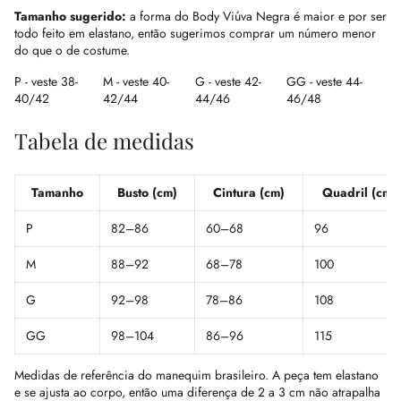
Tamanho sugerido:
a forma do Body Viúva Negra é maior e por ser
todo feito em elastano, então sugerimos comprar um número menor
do que o de costume.
P - veste 38-
M - veste 40-
G - veste 42-
GG - veste 44-
40/42
42/44
44/46
46/48
Tabela de medidas
Tamanho
Busto (cm)
Cintura (cm)
Quadril (cm)
P
82–86
60–68
96
M
88–92
68–78
100
G
92–98
78–86
108
GG
98–104
86–96
115
Medidas de referência do manequim brasileiro. A peça tem elastano
e se ajusta ao corpo, então uma diferença de 2 a 3 cm não atrapalha