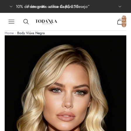
10% de desconto - utilize Cupom “desejo”
Frete grátis acima de R$ 250
Total de
itens no
carrinho:
0
Home
›
Body Viúva Negra