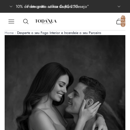
10% de desconto - utilize Cupom “desejo”
Frete grátis acima de R$ 250
Total de
itens no
carrinho:
0
Home
›
Desperte o seu Fogo Interior e Incendeie o seu Parceiro