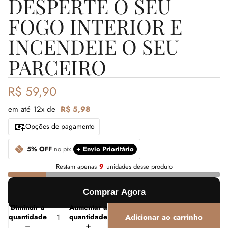
DESPERTE O SEU
FOGO INTERIOR E
INCENDEIE O SEU
PARCEIRO
R$ 59,90
em até 12x de
R$ 5,98
Opções de pagamento
5% OFF
no pix
+ Envio Prioritário
Restam apenas
9
unidades desse produto
Comprar Agora
Diminuir a
Aumentar a
quantidade
quantidade
Adicionar ao carrinho