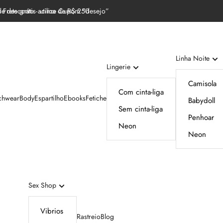
e desconto - utilize Cupom “desejo”
Frete grátis acima de R$ 250
Linha Noite
Lingerie
Camisola
Com cinta-liga
chwear
Body
Espartilho
Ebooks
Fetiche
Babydoll
Sem cinta-liga
Penhoar
Neon
Neon
Sex Shop
Vibrios
Rastreio
Blog