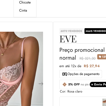
Chicote
Cinta
6070 VENDIDOS
MAIS VENDIDO
EVE
Preço promociona
normal
13
R$ 321,30
em até 12x de
R$ 27,94
Opções de pagamento
5% OFF
no pix
+ Envio Pr
Cor:
Rosa claro