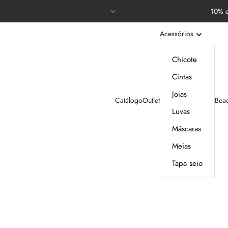
10% d
Acessórios
Chicote
Cintas
Joias
Catálogo
Outlet
Bea
Luvas
Máscaras
Meias
Tapa seio