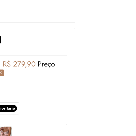
l
R$ 279,90
Preço
%
ioritário