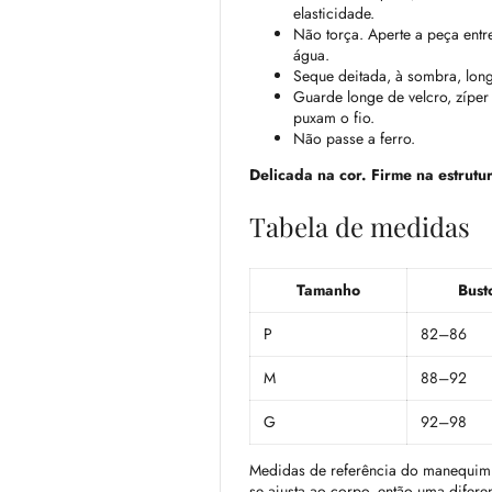
elasticidade.
Não torça. Aperte a peça entre
água.
Seque deitada, à sombra, long
Guarde longe de velcro, zíper
puxam o fio.
Não passe a ferro.
Delicada na cor. Firme na estrutu
Tabela de medidas
Tamanho
Bust
P
82–86
M
88–92
G
92–98
Medidas de referência do manequim b
se ajusta ao corpo, então uma difere