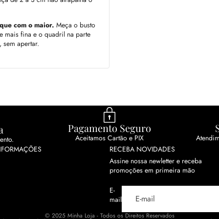
ique com o maior.
Meça o busto
e mais fina e o quadril na parte
, sem apertar.
Pagamento Seguro
a
Aceitamos Cartão e PIX
Atendim
ento.
NFORMAÇÕES
RECEBA NOVIDADES
Assine nossa newletter e receba
promoções em primeira mão
E-
mail
© 2025 Minha Loja - Todos os Direitos Reservados