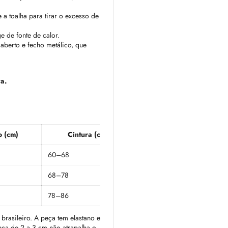
 a toalha para tirar o excesso de
e de fonte de calor.
 aberto e fecho metálico, que
ra.
o (cm)
Cintura (cm)
Quadril (cm)
60–68
96
68–78
100
78–86
108
rasileiro. A peça tem elastano e
nça de 2 a 3 cm não atrapalha o