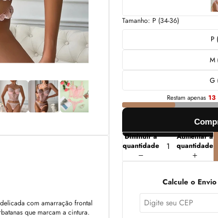
Tamanho:
P (34-36)
P 
M 
G 
Restam apenas
13
Compr
Diminuir a
Aumentar a
quantidade
quantidade
Calcule o Envio
 delicada com amarração frontal
rbatanas que marcam a cintura.