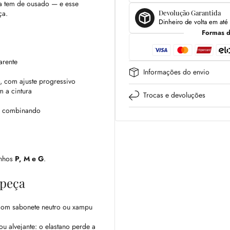
ra tem de ousado — e esse
Devolução Garantida
ça.
Dinheiro de volta em até 
Formas 
arente
Informações do envio
, com ajuste progressivo
m a cintura
Trocas e devoluções
a combinando
anhos
P, M e G
.
 peça
 com sabonete neutro ou xampu
 alvejante: o elastano perde a