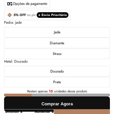
Opções de pagamento
5% OFF
no pix
+ Envio Prioritário
Pedra:
Jade
Jade
Diamante
Strass
Metal:
Dourado
Dourado
Prata
Restam apenas
13
unidades desse produto
Comprar Agora
Diminuir a
Aumentar a