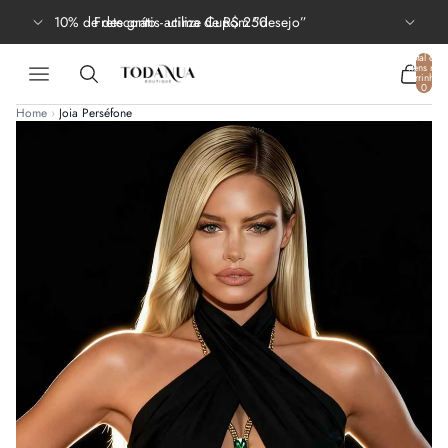
10% de desconto - utilize Cupom “desejo”
Frete grátis acima de R$ 250
Total de
itens no
carrinho:
0
Home
›
Joia Perséfone